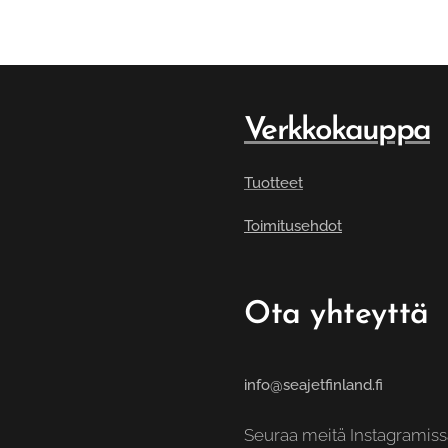
Verkkokauppa
Tuotteet
Toimitusehdot
Ota yhteyttä
info@seajetfinland.fi
Seuraa meitä Instagramis