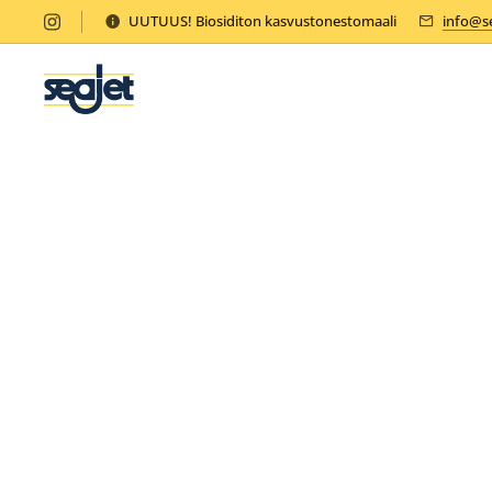
UUTUUS! Biosiditon kasvustonestomaali
info@se