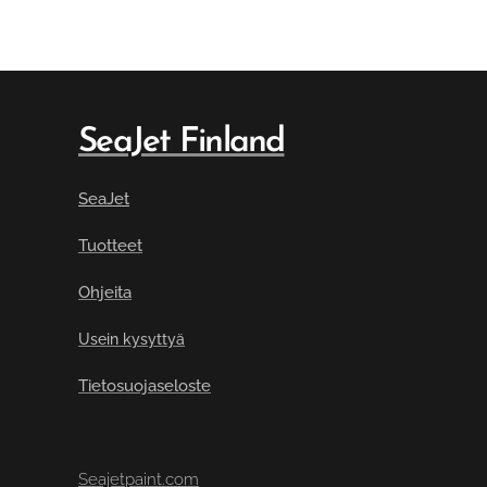
SeaJet Finland
SeaJet
Tuotteet
Ohjeita
Usein kysyttyä
Tietosuojaseloste
Seajetpaint.com